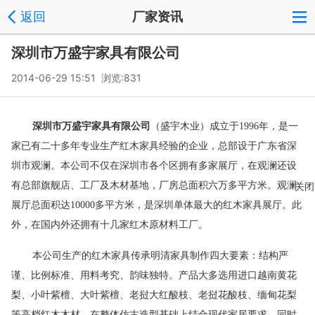
返回
厂家资讯
深圳市万盛宇家具有限公司
2014-06-29 15:51 浏览:
831
深圳市万盛宇家具有限公司
（盛宇木业）成立于1996年，是一
家已有二十多年专业生产红木家具经验的企业，总部设于广东省深
圳市观澜。本公司不仅在深圳市各个区拥有多家展厅，在观澜还设
有总部旗舰店、工厂及木材基地，厂房总面积六万多平方米。观澜
关闭
展厅总面积达10000多平方米，是深圳单体最大的红木家具展厅。此
外，在国内外还拥有十几家红木原材料工厂。
本公司生产的红木家具传承明清家具制作四大要素：结构严
谨、比例标准、用料考究、韵味独特。产品大多选用进口越南黄花
梨、小叶紫檀、大叶紫檀、老挝大红酸枝、老挝花酸枝、缅甸花梨
等高档红木木材。在整体仿古造型基础上结合现代家居要求，同时